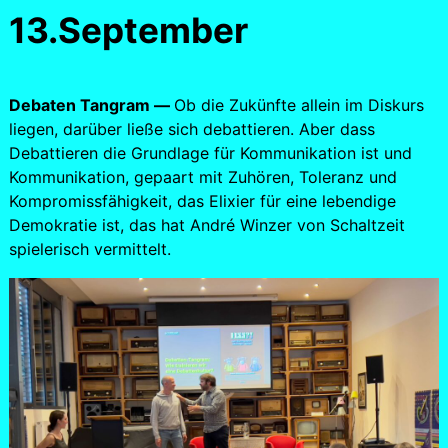
13.September
Debaten Tangram —
Ob die Zukünfte allein im Diskurs
liegen, darüber ließe sich debattieren. Aber dass
Debattieren die Grundlage für Kommunikation ist und
Kommunikation, gepaart mit Zuhören, Toleranz und
Kompromissfähigkeit, das Elixier für eine lebendige
Demokratie ist, das hat André Winzer von Schaltzeit
spielerisch vermittelt.