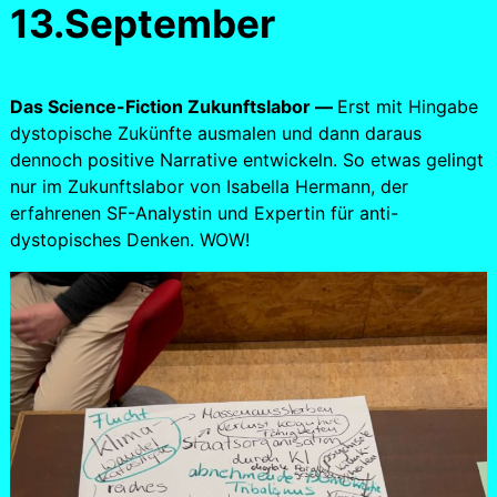
13.September
Das Science-Fiction Zukunftslabor —
Erst mit Hingabe
dystopische Zukünfte ausmalen und dann daraus
dennoch positive Narrative entwickeln. So etwas gelingt
nur im Zukunftslabor von Isabella Hermann, der
erfahrenen SF-Analystin und Expertin für anti-
dystopisches Denken. WOW!