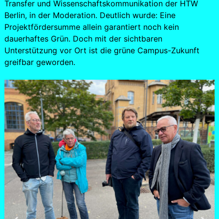
Transfer und Wissenschaftskommunikation der HTW
Berlin, in der Moderation. Deutlich wurde: Eine
Projektfördersumme allein garantiert noch kein
dauerhaftes Grün. Doch mit der sichtbaren
Unterstützung vor Ort ist die grüne Campus-Zukunft
greifbar geworden.