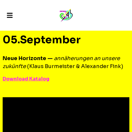
05.September
Neue Horizonte —
annäherungen an unsere
zukünfte
(Klaus Burmeister & Alexander Fink)
Download Katalog