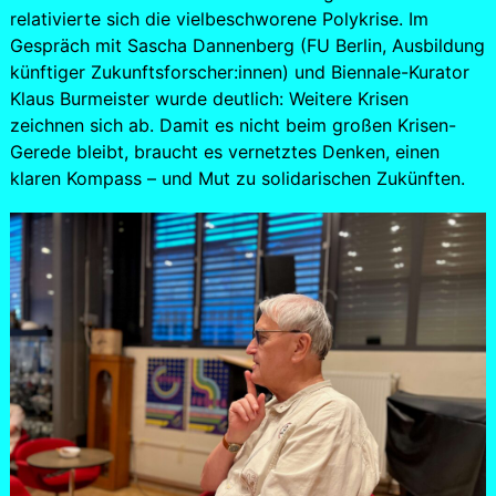
relativierte sich die vielbeschworene Polykrise. Im
Gespräch mit Sascha Dannenberg (FU Berlin, Ausbildung
künftiger Zukunftsforscher:innen) und Biennale-Kurator
Klaus Burmeister wurde deutlich: Weitere Krisen
zeichnen sich ab. Damit es nicht beim großen Krisen-
Gerede bleibt, braucht es vernetztes Denken, einen
klaren Kompass – und Mut zu solidarischen Zukünften.