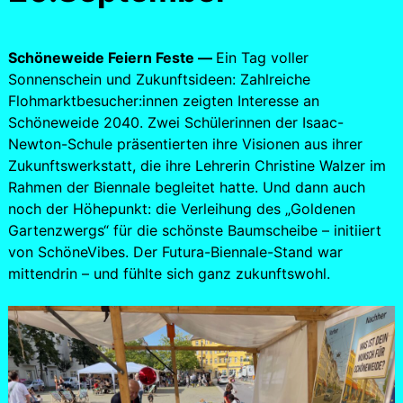
Schöneweide Feiern Feste —
Ein Tag voller
Sonnenschein und Zukunftsideen: Zahlreiche
Flohmarktbesucher:innen zeigten Interesse an
Schöneweide 2040. Zwei Schülerinnen der Isaac-
Newton-Schule präsentierten ihre Visionen aus ihrer
Zukunftswerkstatt, die ihre Lehrerin Christine Walzer im
Rahmen der Biennale begleitet hatte. Und dann auch
noch der Höhepunkt: die Verleihung des „Goldenen
Gartenzwergs“ für die schönste Baumscheibe – initiiert
von SchöneVibes. Der Futura-Biennale-Stand war
mittendrin – und fühlte sich ganz zukunftswohl.