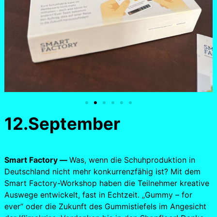
12.September
Smart Factory —
Was, wenn die Schuhproduktion in
Deutschland nicht mehr konkurrenzfähig ist? Mit dem
Smart Factory-Workshop haben die Teilnehmer kreative
Auswege entwickelt, fast in Echtzeit. „Gummy – for
ever“ oder die Zukunft des Gummistiefels im Angesicht