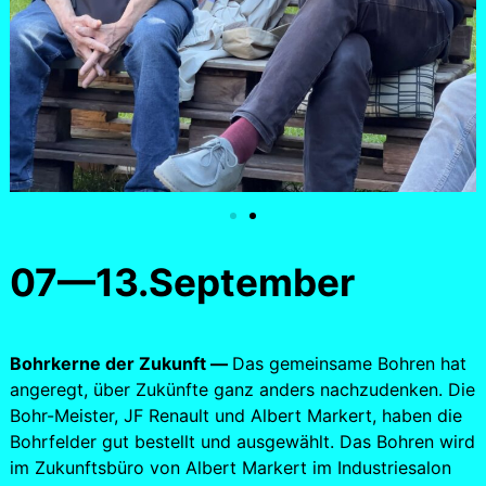
07—13.September
Bohrkerne der Zukunft —
Das gemeinsame Bohren hat
angeregt, über Zukünfte ganz anders nachzudenken. Die
Bohr-Meister, JF Renault und Albert Markert, haben die
Bohrfelder gut bestellt und ausgewählt. Das Bohren wird
im Zukunftsbüro von Albert Markert im Industriesalon