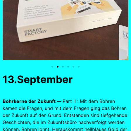
13.September
Bohrkerne der Zukunft —
Part II : Mit dem Bohren
kamen die Fragen, und mit dem Fragen ging das Bohren
der Zukunft auf den Grund. Entstanden sind tiefgehende
Geschichten, die im Zukunftsbüro nachverfolgt werden
können. Bohren lohnt. Herauskommt hellblaues Gold der