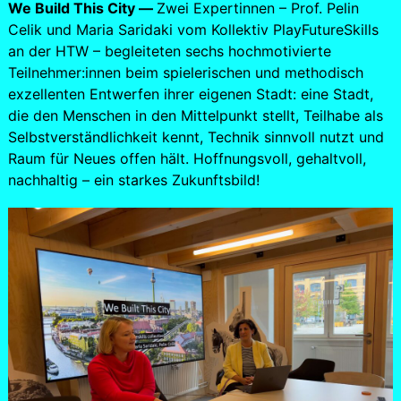
We Build This City —
Zwei Expertinnen – Prof. Pelin
Celik und Maria Saridaki vom Kollektiv PlayFutureSkills
an der HTW – begleiteten sechs hochmotivierte
Teilnehmer:innen beim spielerischen und methodisch
exzellenten Entwerfen ihrer eigenen Stadt: eine Stadt,
die den Menschen in den Mittelpunkt stellt, Teilhabe als
Selbstverständlichkeit kennt, Technik sinnvoll nutzt und
Raum für Neues offen hält. Hoffnungsvoll, gehaltvoll,
nachhaltig – ein starkes Zukunftsbild!